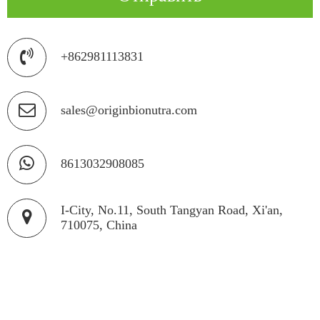
+862981113831
sales@originbionutra.com
8613032908085
I-City, No.11, South Tangyan Road, Xi'an,
710075, China