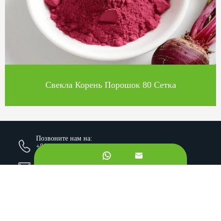
Свекла Корень Порошок 80 Сетка
Позвоните нам на:
+862981113831


Напишите нам по электронной почте:
sales@originbionutra.com
Офис Добавить:
I-City, No.11, South Tangyan Road, Xi'an, 710075, China
Завод Добавить:
Yangling, Shaanxi, China