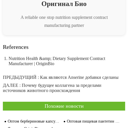
Оригинал Био
A reliable one stop nutrition supplement contract
manufacturing partner
References
Nutrition Health &amp; Dietary Supplement Contract
Manufacturer | OriginBio
ПРЕДЫДУЩИЙ :
Как являются Anserine добавки сделаны
ДАЛЕЕ :
Почему будущее коллагена за пределами
источников животного происхождения
Похожие новости
Оптом бербериновые капсулы 30 000 вегетарианских капсул белая этикетка добавка производитель
Оптовая пищевая пантетин (витамин B5) халяльная капсула цена производителя