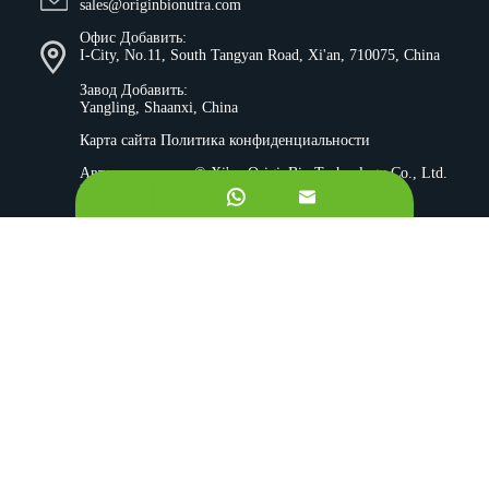
sales@originbionutra.com
Офис Добавить:
I-City, No.11, South Tangyan Road, Xi'an, 710075, China
Завод Добавить:
Yangling, Shaanxi, China
Карта сайта
Политика конфиденциальности
Авторское право ©
Xi'an OriginBio Technology Co., Ltd.
Все права защищены.


О
Ингредиенты
Контроль качества