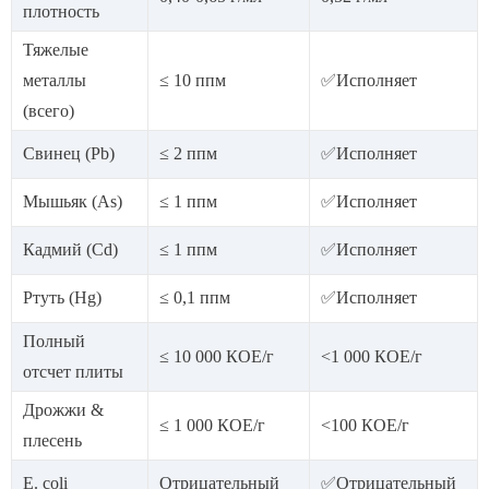
плотность
Тяжелые
металлы
≤ 10 ппм
✅Исполняет
(всего)
Свинец (Pb)
≤ 2 ппм
✅Исполняет
Мышьяк (As)
≤ 1 ппм
✅Исполняет
Кадмий (Cd)
≤ 1 ппм
✅Исполняет
Ртуть (Hg)
≤ 0,1 ппм
✅Исполняет
Полный
≤ 10 000 КОЕ/г
<1 000 КОЕ/г
отсчет плиты
Дрожжи &
≤ 1 000 КОЕ/г
<100 КОЕ/г
плесень
E. coli
Отрицательный
✅Отрицательный