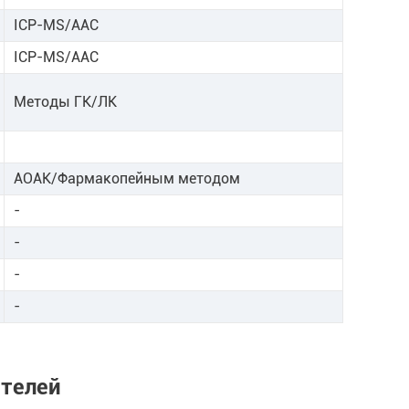
ICP-MS/ААС
ICP-MS/ААС
Методы ГК/ЛК
АОАК/Фармакопейным методом
-
-
-
-
ителей