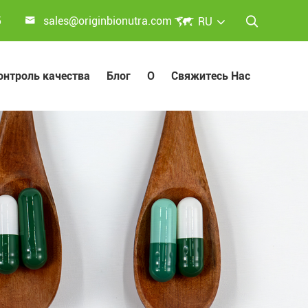


5
sales@originbionutra.com
RU

онтроль качества
Блог
О
Свяжитесь Нас