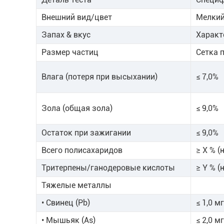
Внешний вид/цвет
Мелкий
Запах & вкус
Характ
Размер частиц
Сетка 
Влага (потеря при высыхании)
≤ 7,0%
Зола (общая зола)
≤ 9,0%
Остаток при зажигании
≤ 9,0%
Всего полисахаридов
≥ X % (
Тритерпены/ганодеровые кислоты
≥ Y % (
Тяжелые металлы
• Свинец (Pb)
≤ 1,0 м
• Мышьяк (As)
≤ 2,0 м