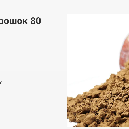
рошок 80
к