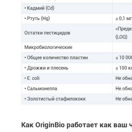
• Кадмий (Cd)
• Ртуть (Hg)
≤ 0,1 м
<Преде
Остатки пестицидов
(LOQ)
Микробиологические
• Общее количество пластин
≤ 10 00
• Дрожжи и плесень
≤ 100 к
• E. coli
Не обн
• Сальмонелла
Не обн
• Золотистый стафилококк
Не обн
Как OriginBio работает как ва