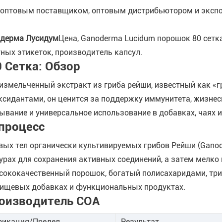
м, оптовым поставщиком, оптовым дистрибьютором и эксп
одерма Лусидум
Цена, Ganoderma Lucidum порошок 80 сетк
ных этикеток, производитель капсул.
 Сетка: Обзор
измельченный экстракт из гриба рейши, известный как «г
сидантами, он ценится за поддержку иммунитета, жизнес
тывание и универсальное использование в добавках, чаях
процесс
вых тел органически культивируемых грибов Рейши (Ganod
рах для сохранения активных соединений, а затем мелко 
ысококачественный порошок, богатый полисахаридами, тр
пищевых добавках и функциональных продуктах.
оизводитель COA
икация/Предел
Результат