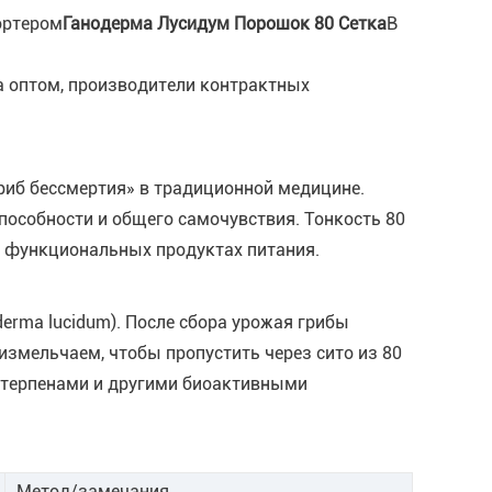
ортером
Ганодерма Лусидум Порошок 80 Сетка
В
а оптом, производители контрактных
риб бессмертия» в традиционной медицине.
пособности и общего самочувствия. Тонкость 80
 и функциональных продуктах питания.
erma lucidum). После сбора урожая грибы
измельчаем, чтобы пропустить через сито из 80
итерпенами и другими биоактивными
Метод/замечания