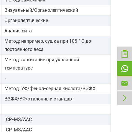
Визуальный/Органолептический
Органолептические
Анализ сита
Метод: например, сушка при 105 ° C до
постоянного веса
Метод: зажигание при указанной

температуре
-

Метод: УФ/фенол-серная кислота/ВЭЖХ

ВЭЖХ/УФ/эталонный стандарт
ICP-MS/ААС
ICP-MS/ААС