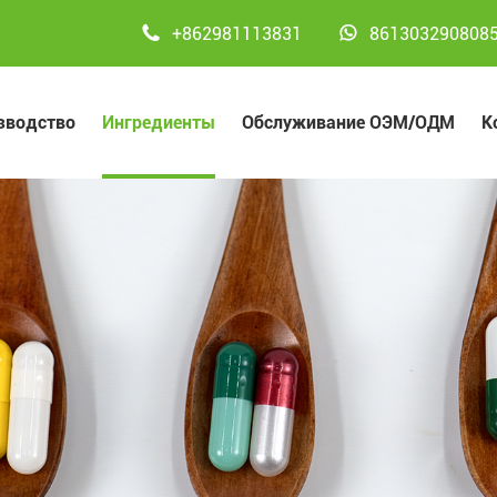


+862981113831
861303290808
зводство
Ингредиенты
Обслуживание ОЭМ/ОДМ
К