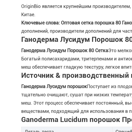
OriginBio является крупнейшим производителе
Китае.
Ключевые слова: Оптовая сетка порошка 80 Ган
дополнений, производители дополнений для част
Ганодерма Лусидум Порошок 80
Ганодерма Лусидум Порошок 80 Сетка
Это мелко
Богатый полисахаридами, тритерпенами и антиок
меш обеспечивает гладкую текстуру, легкое впи
Источник & производственный 
Ганодерма Лусидум порошок
Поступает из плодо
тщательно очищают, сушат при низких температу
меш. Этот процесс обеспечивает постоянный, в
веществами, подходящий для использования в 
Ganoderma Lucidum порошок Пр
Деталь теста
Специф