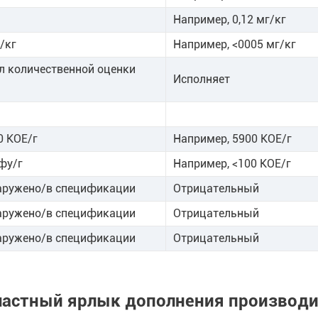
Например, 0,12 мг/кг
г/кг
Например, <0005 мг/кг
л количественной оценки
Исполняет
0 КОЕ/г
Например, 5900 КОЕ/г
фу/г
Например, <100 КОЕ/г
аружено/в спецификации
Отрицательный
аружено/в спецификации
Отрицательный
аружено/в спецификации
Отрицательный
ш частный ярлык дополнения производ