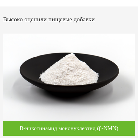
Высоко оценили пищевые добавки
Β-никотинамид мононуклеотид (β-NMN)