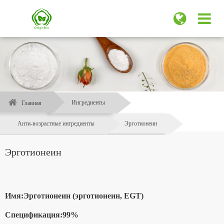
Ингредиенты
Главная
Анти-возрастные ингредиенты
Эрготионеин
Эрготионеин
Имя:
Эрготионеин (эрготионеин, EGT)
Спецификация:
99%