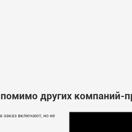
т помимо других компаний-п
а заказ включают, но не