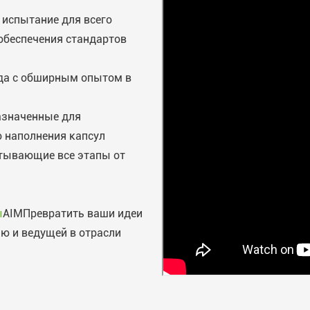
 испытание для всего
обеспечения стандартов
нда с обширным опытом в
азначенные для
 наполнения капсул
тывающие все этапы от
ы
A
IM
Превратить ваши идеи
ью и ведущей в отрасли