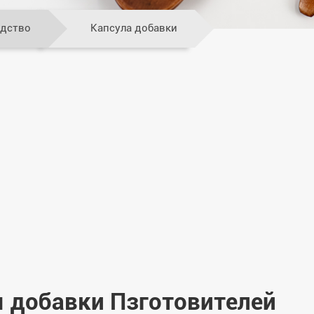
одство
Капсула добавки
ы добавки Пзготовителей