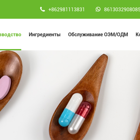


+862981113831
861303290808
зводство
Ингредиенты
Обслуживание ОЭМ/ОДМ
К