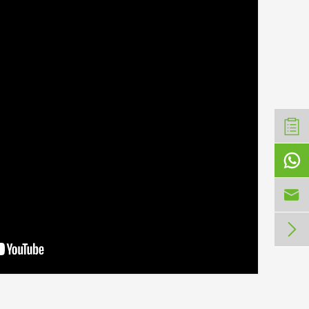


