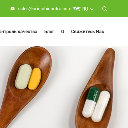


5
sales@originbionutra.com
RU

онтроль качества
Блог
О
Свяжитесь Нас