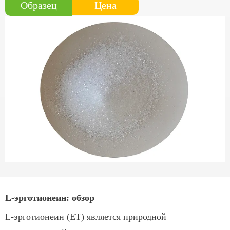
Цена
Образец
L-эрготионеин: обзор
L-эрготионеин (ET) является природной