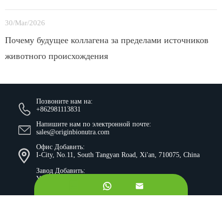
30/Mar/2026
Почему будущее коллагена за пределами источников
животного происхождения
Позвоните нам на:
+862981113831
Напишите нам по электронной почте:
sales@originbionutra.com
Офис Добавить:
I-City, No.11, South Tangyan Road, Xi'an, 710075, China
Завод Добавить:
Yangling, Shaanxi, China


Карта сайта
Политика конфиденциальности
Авторское право ©
Xi'an OriginBio Technology Co., Ltd.
Все права защищены.