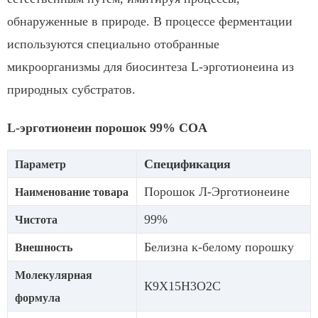
обнаруженные в природе. В процессе ферментации
используются специально отобранные
микроорганизмы для биосинтеза L-эрготионеина из
природных субстратов.
L-эрготионеин порошок 99% COA
Спецификация
Параметр
Порошок Л-Эрготионеине
Наименование товара
99%
Чистота
Белизна к-белому порошку
Внешность
Молекулярная
К9Х15Н3О2С
формула