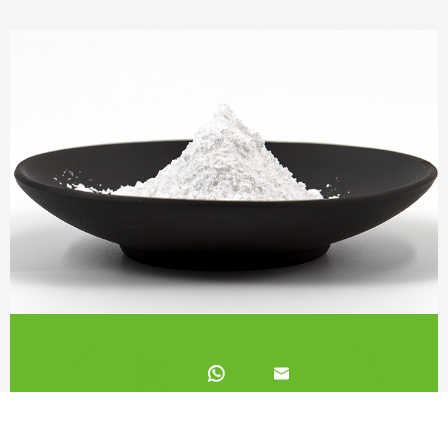
L-треонат магния

