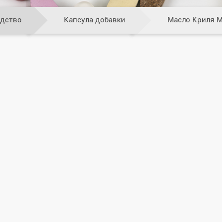
одство
Капсула добавки
Масло Криля М