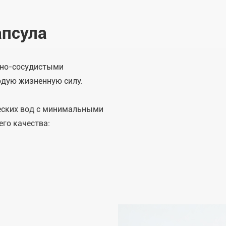
апсула
чно-сосудистыми
одую жизненную силу.
ических вод с минимальными
го качества: