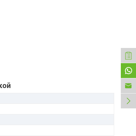

кой

