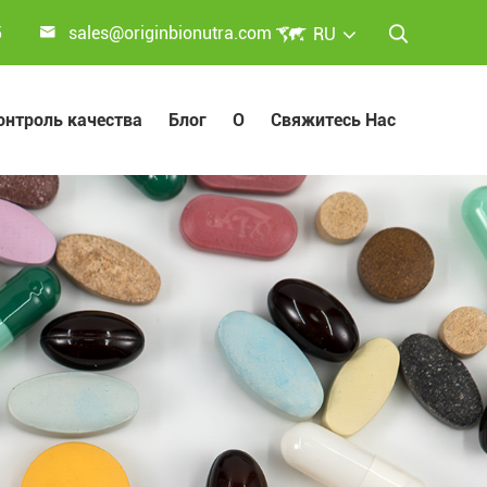


5
sales@originbionutra.com
RU

онтроль качества
Блог
О
Свяжитесь Нас