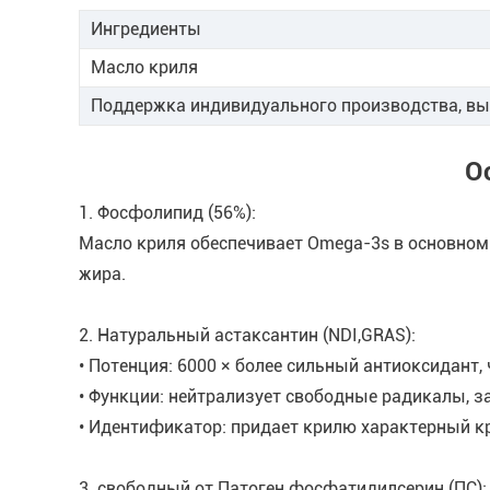
Ингредиенты
Масло криля
Поддержка индивидуального производства, вы 
О
1. Фосфолипид (56%):
Масло криля обеспечивает Omega-3s в основном
жира.
2. Натуральный астаксантин (NDI,GRAS):
• Потенция: 6000 × более сильный антиоксидант,
• Функции: нейтрализует свободные радикалы, з
• Идентификатор: придает крилю характерный к
3. свободный от Патоген фосфатидилсерин (ПС):