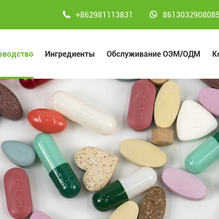


+862981113831
861303290808
зводство
Ингредиенты
Обслуживание ОЭМ/ОДМ
К