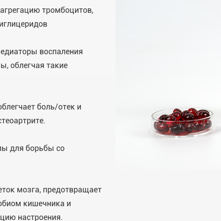
 агрегацию тромбоцитов,
риглицеридов
едиаторы воспаления
ы, облегчая такие
облегчает боль/отек и
теоартрите.
лы для борьбы со
ток мозга, предотвращает
обиом кишечника и
цию настроения.