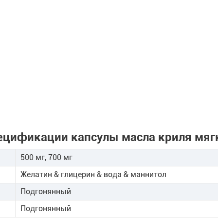
ецификации капсулы масла криля мяг
500 мг, 700 мг
Желатин & глицерин & вода & маннитол
Подгонянный
Подгонянный