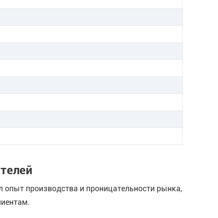
ителей
л опыт производства и проницательности рынка,
иентам.