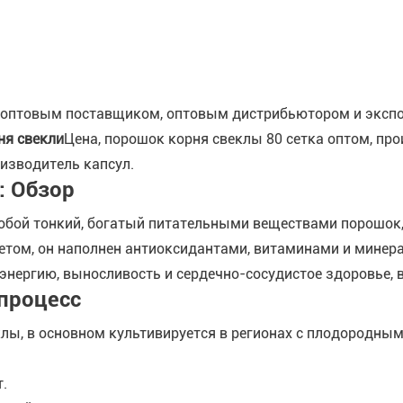
м, оптовым поставщиком, оптовым дистрибьютором и эксп
ня свекли
Цена, порошок корня свеклы 80 сетка оптом, пр
изводитель капсул.
: Обзор
обой тонкий, богатый питательными веществами порошок,
том, он наполнен антиоксидантами, витаминами и минер
энергию, выносливость и сердечно-сосудистое здоровье, в
процесс
еклы, в основном культивируется в регионах с плодородн
.