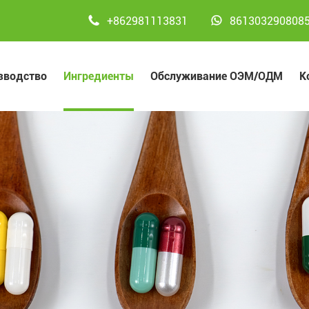


+862981113831
861303290808
зводство
Ингредиенты
Обслуживание ОЭМ/ОДМ
К