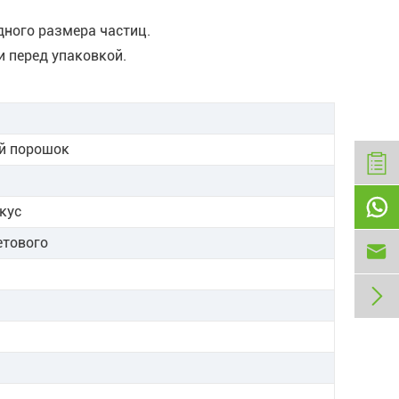
дного размера частиц.
и перед упаковкой.
й порошок

кус
етового

