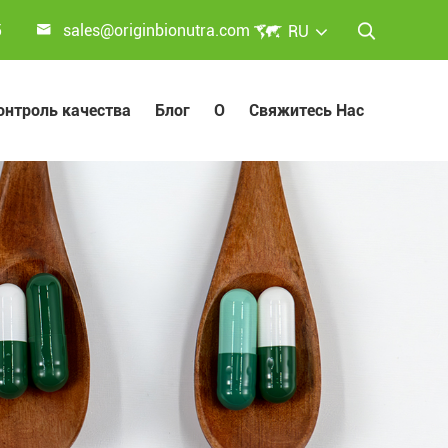


5
sales@originbionutra.com
RU

онтроль качества
Блог
О
Свяжитесь Нас