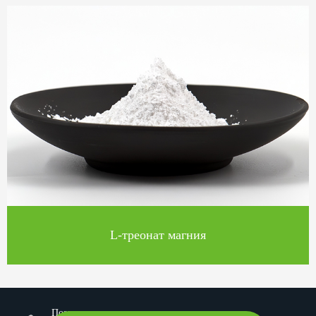
L-треонат магния
Позвоните нам на: