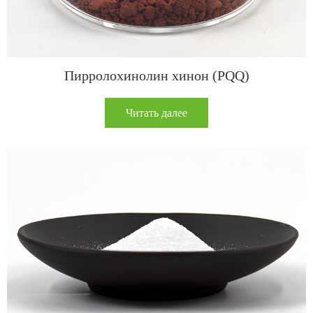
Пирролохинолин хинон (PQQ)
Читать далее