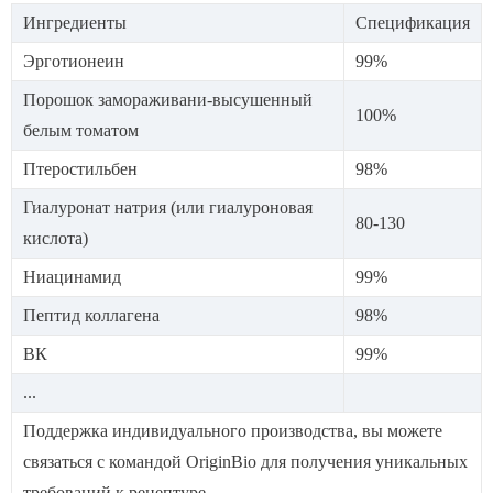
Ингредиенты
Спецификация
Эрготионеин
99%
Порошок замораживани-высушенный
100%
белым томатом
Птеростильбен
98%
Гиалуронат натрия (или гиалуроновая
80-130
кислота)
Ниацинамид
99%
Пептид коллагена
98%
ВК
99%
...
Поддержка индивидуального производства, вы можете
связаться с командой OriginBio для получения уникальных
требований к рецептуре.