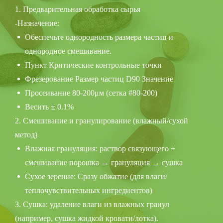
1. Предварительная обработка сырья
-Назначение:
Обеспечьте однородность размера частиц и
однородное смешивание.
Пункт Критические контрольные точки
Фрезерование Размер частиц D90 Значение
Просеивание 80-200μм (сетка #80-200)
Весить ± 0.1%
2. Смешивание и гранулирование (влажный/сухой
метод)
Влажная грануляция: раствор связующего +
смешивание порошка → грануляция → сушка
Сухое зерение: Сразу обжатие (для влаги/
теплочувствительных ингредиентов)
3. Сушка: удаление влаги из влажных гранул
(например, сушка жидкой кровати/лотка).