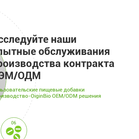
сследуйте наши
пытные обслуживания
роизводства контракта
ЭМ/ОДМ
ьзовательские пищевые добавки
изводство-OiginBio OEM/ODM решения
06