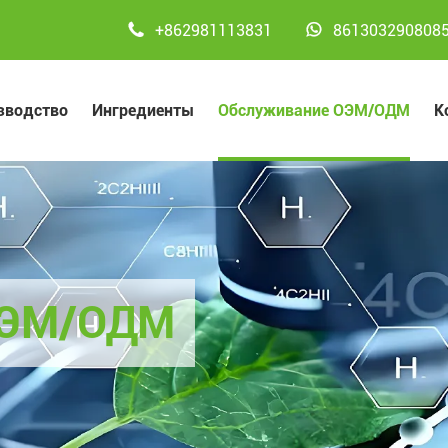


+862981113831
861303290808
зводство
Ингредиенты
Обслуживание ОЭМ/ОДМ
К
ОЭМ/ОДМ