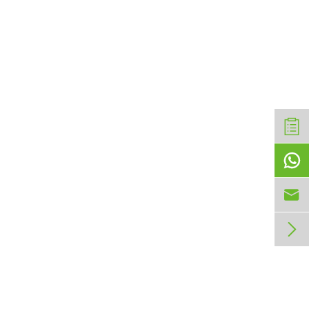


