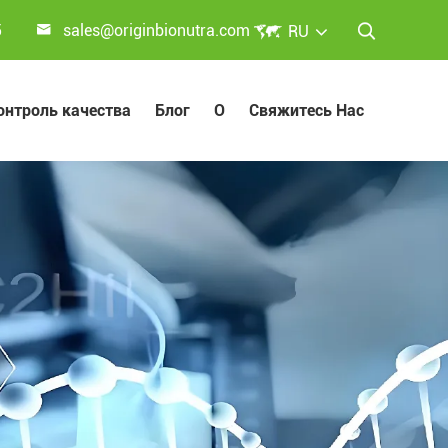


5
sales@originbionutra.com
RU

онтроль качества
Блог
О
Свяжитесь Нас