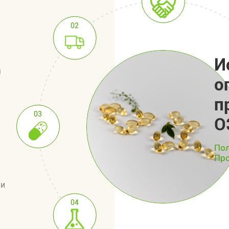
02
И
м
о
п
03
О
Пол
Про
ми
04