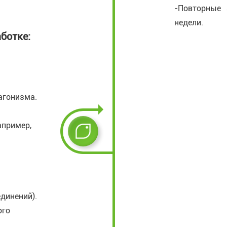
-Повторные 
недели.
ботке:
агонизма.
апример,
динений).
ого