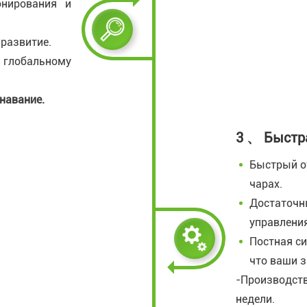
онирования и
развитие.
глобальному
навание.
3 、 Быстр
Быстрый от
чарах.
Достаточн
управлени
Постная си
что ваши 
-Производств
недели.