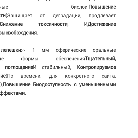
липидные бислои,
Повышение
сти
(Защищает от деградации, продлевает
Снижение токсичности
, И
Достижение
 высвобождения
.
лепешки:
~ 1 мм сферические оральные
енные формы обеспечения
Тщательный
,
е поглощение
И стабильный
, Контролируемое
ие
(По времени, для конкретного сайта,
),
Повышение
Биодоступность с уменьшенными
ффектами.