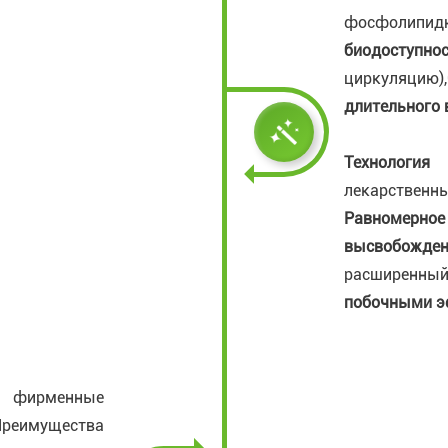
фосфо
биодоступно
циркуляцию),
длительного
Технология 
лекарств
Равномерно
высвобожден
расширенный
побочными э
 фирменные
реимущества